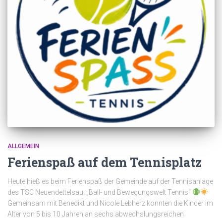
ALLGEMEIN
Ferienspaß auf dem Tennisplatz
Heute hieß es beim Ferienspaß der Gemeinde auf der Tennisanlage
des TSC Neuendettelsau: „Ball- und Bewegungswelt Tennis“
Gemeinsam mit Benedikt und Nicole Lebherz konnten die Kinder im
Alter von 5 bis 10 Jahren an sechs abwechslungsreichen