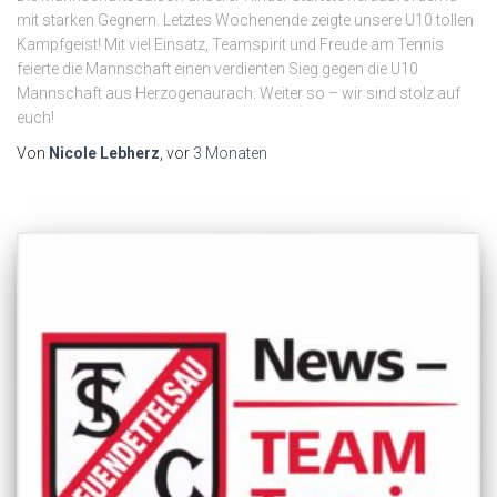
mit starken Gegnern. Letztes Wochenende zeigte unsere U10 tollen
Kampfgeist! Mit viel Einsatz, Teamspirit und Freude am Tennis
feierte die Mannschaft einen verdienten Sieg gegen die U10
Mannschaft aus Herzogenaurach. Weiter so – wir sind stolz auf
euch!
Von
Nicole Lebherz
, vor
3 Monaten