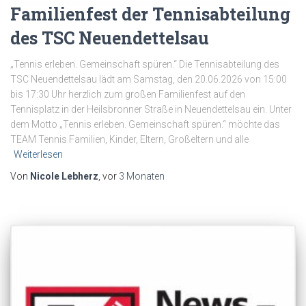
Familienfest der Tennisabteilung
des TSC Neuendettelsau
„Tennis erleben. Gemeinschaft spüren.“ Die Tennisabteilung des
TSC Neuendettelsau lädt am Samstag, den 20.06.2026 von 15:00
bis 17:30 Uhr herzlich zum großen Familienfest auf den
Tennisplatz in der Heilsbronner Straße in Neuendettelsau ein. Unter
dem Motto „Tennis erleben. Gemeinschaft spüren.“ möchte das
TEAM Tennis Familien, Kinder, Eltern, Großeltern und alle
Weiterlesen
Von
Nicole Lebherz
, vor
3 Monaten