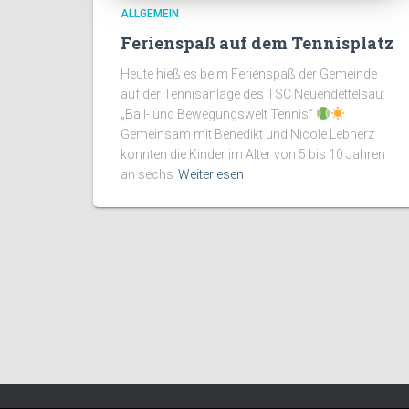
ALLGEMEIN
Ferienspaß auf dem Tennisplatz
Heute hieß es beim Ferienspaß der Gemeinde
auf der Tennisanlage des TSC Neuendettelsau:
„Ball- und Bewegungswelt Tennis“
Gemeinsam mit Benedikt und Nicole Lebherz
konnten die Kinder im Alter von 5 bis 10 Jahren
an sechs
Weiterlesen