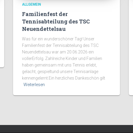
ALLGEMEIN
Familienfest der
Tennisabteilung des TSC
Neuendettelsau
Was für ein wunderschöner Tag! Unser
Familienfest der Tennisabteilung des TSC
Neuendettelsau war am 20.06.2026 ein
vollerErfolg. Zahlreiche Kinder und Familien
haben gemeinsam mit uns Tennis erlebt,
gelacht, gespieltund unsere Tennisanlage
kennengelernt.Ein herzliches Dankeschön gilt
Weiterlesen