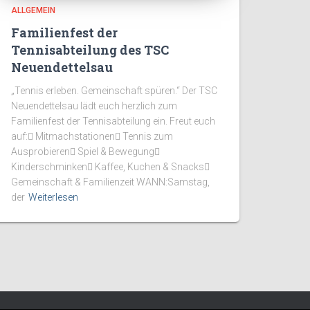
ALLGEMEIN
Familienfest der
Tennisabteilung des TSC
Neuendettelsau
„Tennis erleben. Gemeinschaft spüren.“ Der TSC
Neuendettelsau lädt euch herzlich zum
Familienfest der Tennisabteilung ein. Freut euch
auf: Mitmachstationen Tennis zum
Ausprobieren Spiel & Bewegung
Kinderschminken Kaffee, Kuchen & Snacks
Gemeinschaft & Familienzeit WANN:Samstag,
der
Weiterlesen