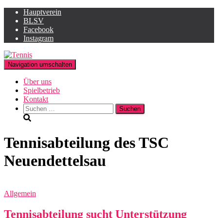
Hauptverein
BLSV
Facebook
Instagram
Navigation umschalten
Über uns
Spielbetrieb
Kontakt
Suchen
nach:
Tennisabteilung des TSC
Neuendettelsau
Allgemein
Tennisabteilung sucht Unterstützung